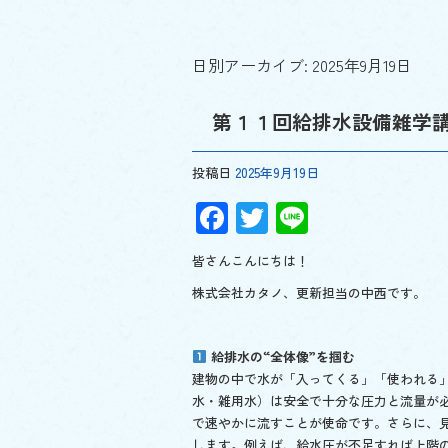
日別アーカイブ:
2025年9月19日
第１１回給排水設備雑学
投稿日
2025年9月19日
F
T
Li
ac
wi
n
皆さんこんにちは！
e
tt
e
株式会社カタノ、更新担当の中西です。
b
er
o
給排水の“全体像”を掴む
o
建物の中で水が「入ってくる」「使われる
k
水・雑用水）は安全で十分な圧力と流量が
で速やかに流すことが使命です。さらに、見
します。例えば、給水圧が不足すれば上階