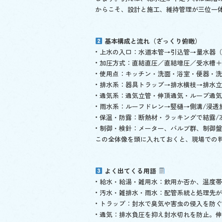
からこそ、設計と施工、維持管理が三位一
基本構成と流れ（ざっくり俯瞰）
• 上水の入口：水道本管→引込管→量水器
• 加圧方式：直結直圧／直結増圧／受水槽
• 使用点：キッチン・洗面・浴室・便器・
• 排水系：器具トラップ→排水横枝→排水
• 通気系：通気立管・伸頂通気・ループ通
• 雨水系：ルーフドレン→竪樋→側溝/浸
• 保温・防露：断熱材・ラッキングで結露/
• 制御・検針：メーター、バルブ群、制御
この全体像を頭に入れておくと、現場での
よく出てくる用語
• 給水・給湯・雑用水：飲用か否か、温度
• 汚水・雑排水・雨水：配管系統と処理先
• トラップ：封水で臭気や害虫の侵入を防
• 通気：排水負圧を抑え封水切れを防止。