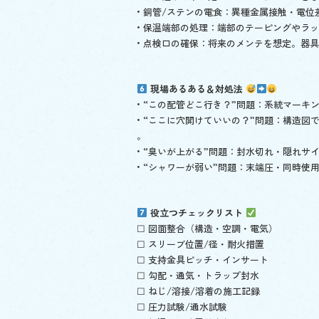
• 銅管/ステンの電食：異種金属接触・電
• 保温端部の処理：端部のテーピングやラ
• 点検口の確保：将来のメンテを想定。器
現場あるある＆対処法
• “この配管どこ行き？”問題：系統マー
• “ここに穴開けていいの？”問題：構造
。
• “臭いが上がる”問題：封水切れ・隠れ
• “シャワーが弱い”問題：末端圧・同時
役立つチェックリスト
☐ 図面整合（構造・空調・電気）
☐ スリーブ位置/径・耐火措置
☐ 支持金具ピッチ・インサート
☐ 勾配・通気・トラップ封水
☐ ねじ/溶接/溶着の施工記録
☐ 圧力試験/通水試験