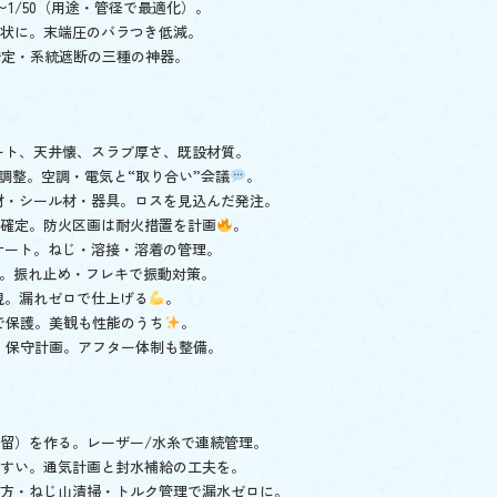
〜1/50（用途・管径で最適化）。
射状に。末端圧のバラつき低減。
安定・系統遮断の三種の神器。
ルート、天井懐、スラブ厚さ、既設材質。
渉調整。空調・電気と“取り合い”会議
。
熱材・シール材・器具。ロスを見込んだ発注。
を確定。防火区画は耐火措置を計画
。
ンサート。ねじ・溶接・溶着の管理。
盤。振れ止め・フレキで振動対策。
視。漏れゼロで仕上げる
。
装で保護。美観も性能のうち
。
説、保守計画。アフター体制も整備。
滞留）を作る。レーザー/水糸で連続管理。
やすい。通気計画と封水補給の工夫を。
き方・ねじ山清掃・トルク管理で漏水ゼロに。