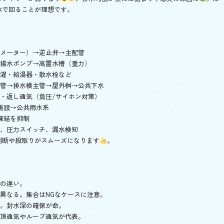
体で回ることが理想です。
（メーター）→逆止弁→主配管
＋揚水ポンプ→高置水槽（重力）
洗濯・給湯器・散水栓など
立管→排水横主管→屋外桝→公共下水
気・返し通気（負圧/サイホン対策）
透施設→公共雨水系
凍結を抑制
盤、圧力スイッチ、漏水検知
判断や段取りがスムーズになります
。
帯の違い。
が異なる。集合はNGなケースに注意。
ぐ。封水深の確保が命。
伸頂通気やループ通気が代表。