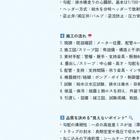
• 勾配：排水横走りの心臓部。基本は1/100
• ヘッダー方式：給水を分岐ヘッダーで放
• 逆止弁/減圧弁/バルブ：逆流防止・圧力
施工の流れ
1. 現調・既設確認：メーター位置、配管
2. 施工図/スリーブ図：他設備・構造と干
3. 資材手配：管種・継手・支持金具・断
4. 墨出し/スリーブ：中心線・高さ・勾配
5. 配管・支持：支持間隔・吊り金具・イ
6. 機器据付/結線：ポンプ・ボイラ・制御
7. 試験：給水は水圧試験、排水は通水・目
8. 保温・保冷：結露と熱ロスを抑え、外
9. 引渡し・図書：竣工図、試験成績、取
品質を決める“見えないポイント”
• 勾配の連続性：一点の高低差ミスが池（
• トラップの封水：長期空室や負圧で切れ
• ねじ込みの下地処理：シールテープの巻