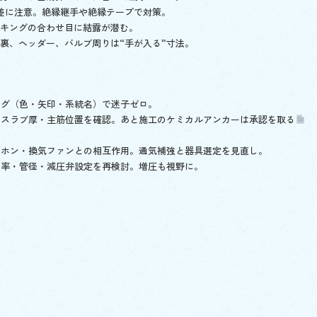
位差に注意。絶縁継手や絶縁テープで対策。
ッキングの合わせ目に結露が潜む。
具裏、ヘッダー、バルブ周りは“手が入る”寸法。
キング（色・矢印・系統名）で迷子ゼロ。
図でスラブ厚・主筋位置を確認。あと施工のケミカルアンカーは承認を取る
サイホン・換気ファンとの相互作用。通気補強と器具選定を見直し。
使用率・管径・減圧弁設定を再検討。増圧も視野に。