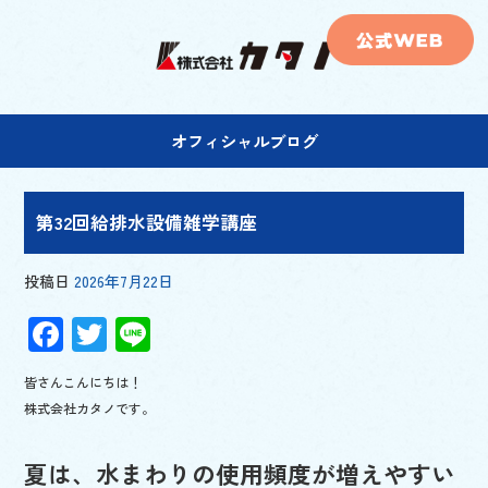
オフィシャルブログ
第32回給排水設備雑学講座
投稿日
2026年7月22日
F
T
Li
ac
wi
n
皆さんこんにちは！
e
tt
e
株式会社カタノです。
b
er
o
夏は、水まわりの使用頻度が増えやすい