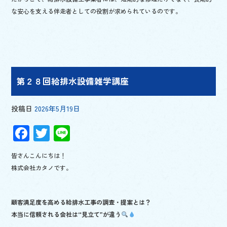
な安心を支える伴走者としての役割が求められているのです。
第２８回給排水設備雑学講座
投稿日
2026年5月19日
F
T
Li
ac
wi
n
皆さんこんにちは！
e
tt
e
株式会社カタノです。
b
er
o
顧客満足度を高める給排水工事の調査・提案とは？
o
本当に信頼される会社は“見立て”が違う