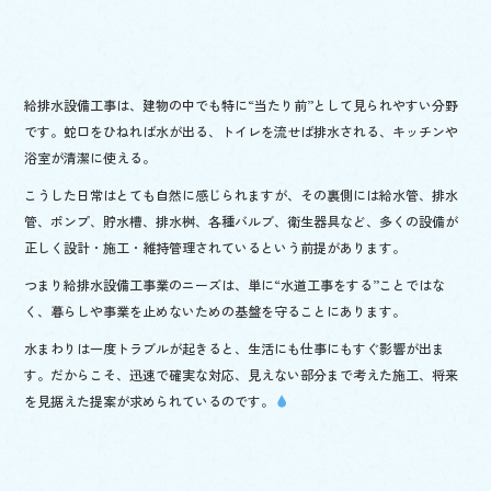
k
給排水設備工事は、建物の中でも特に“当たり前”として見られやすい分野
です。蛇口をひねれば水が出る、トイレを流せば排水される、キッチンや
浴室が清潔に使える。
こうした日常はとても自然に感じられますが、その裏側には給水管、排水
管、ポンプ、貯水槽、排水桝、各種バルブ、衛生器具など、多くの設備が
正しく設計・施工・維持管理されているという前提があります。
つまり給排水設備工事業のニーズは、単に“水道工事をする”ことではな
く、暮らしや事業を止めないための基盤を守ることにあります。
水まわりは一度トラブルが起きると、生活にも仕事にもすぐ影響が出ま
す。だからこそ、迅速で確実な対応、見えない部分まで考えた施工、将来
を見据えた提案が求められているのです。