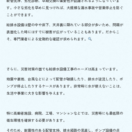
配管洗浄、劣化診断、早期交換の重要性が認識されるようになっていま
す。小さな劣化を早めに見つければ、大規模な漏水事故や営業停止を防ぐ
ことができます。
給排水設備は壁の中や床下、天井裏に隠れている部分が多いため、問題が
表面化した時にはすでに被害が広がっていることもあります。だからこ
そ、専門業者による定期的な確認が求められます。
さらに、災害対策の面でも給排水設備工事のニーズは高まっています。
地震や豪雨、台風などによって配管が破損したり、排水が逆流したり、ポ
ンプが停止したりするケースがあります。非常時に水が使えないことは、
生活や事業に大きな影響を与えます。
特に高齢者施設、病院、工場、マンションなどでは、災害時にも最低限の
衛生環境を確保する必要があります。
そのため、耐震性のある配管支持、排水経路の見直し、ポンプ設備の点