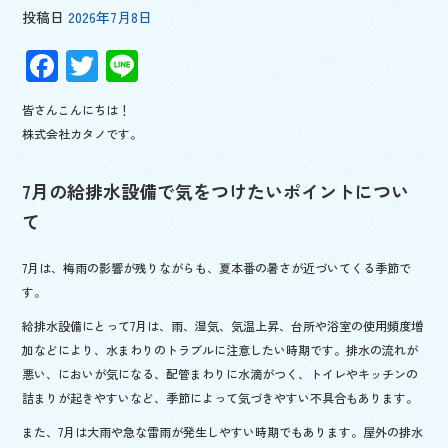
投稿日
2026年7月8日
F
T
Li
ac
wi
n
皆さんこんにちは！
e
tt
e
株式会社カタノです。
b
er
o
7月の給排水設備で気をつけたいポイントについ
o
て
k
7月は、梅雨の影響が残りながらも、夏本番の暑さが近づいてくる季節で
す。
給排水設備にとって7月は、雨、湿気、気温上昇、台所や浴室の使用頻度増
加などにより、水まわりのトラブルに注意したい時期です。排水の流れが
悪い、においが気になる、配管まわりに水滴がつく、トイレやキッチンの
詰まりが起きやすいなど、季節によって気づきやすい不具合もあります。
また、7月は大雨や急な雷雨が発生しやすい時期でもあります。屋外の排水