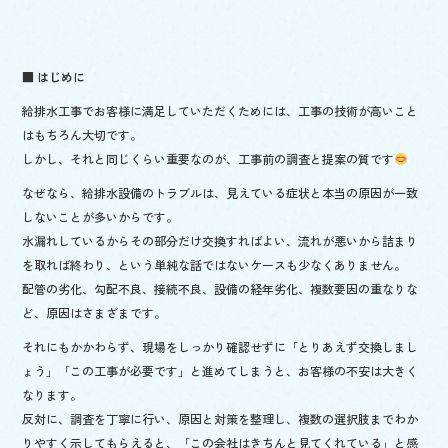
k
■ はじめに
給排水工事でお客様に満足していただくためには、工事の技術が高いこと
はもちろん大切です。
しかし、それと同じくらい重要なのが、工事前の調査と提案の質です
なぜなら、給排水設備のトラブルは、見えている症状と本当の原因が一致
しないことが多いからです。
水漏れしているからその部分だけ交換すればよい、流れが悪いから詰まり
を取れば終わり、という単純な話ではないケースも少なくありません。
配管の劣化、勾配不良、接続不良、設備の経年劣化、複数要因の重なりな
ど、原因はさまざまです。
それにもかかわらず、現場をしっかり確認せずに「とりあえず交換しまし
ょう」「この工事が必要です」と進めてしまうと、お客様の不安は大きく
なります。
反対に、調査を丁寧に行い、原因と対策を整理し、複数の選択肢までわか
りやすく示してもらえると、「この会社はきちんと見てくれている」と感