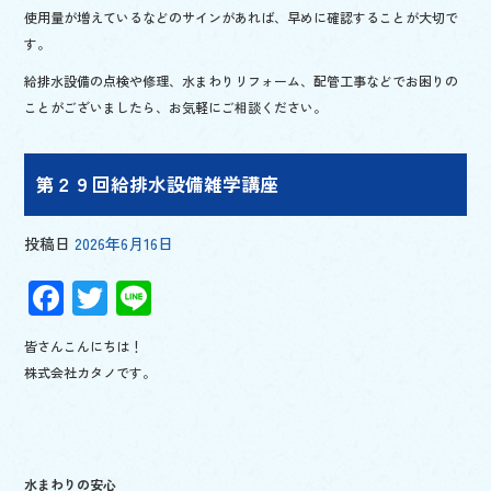
使用量が増えているなどのサインがあれば、早めに確認することが大切で
す。
給排水設備の点検や修理、水まわりリフォーム、配管工事などでお困りの
ことがございましたら、お気軽にご相談ください。
第２９回給排水設備雑学講座
投稿日
2026年6月16日
F
T
Li
ac
wi
n
皆さんこんにちは！
e
tt
e
株式会社カタノです。
b
er
o
o
水まわりの安心