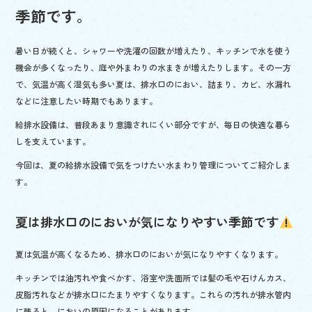
o
季節です。
k
暑い日が続くと、シャワーや洗濯の回数が増えたり、キッチンで水を使う
機会が多くなったり、庭や外まわりの水まきが増えたりします。その一方
で、気温が高く湿気も多い夏は、排水口のにおい、詰まり、カビ、水漏れ
などに注意したい時期でもあります。
給排水設備は、普段あまり意識されにくい部分ですが、毎日の快適な暮ら
しを支えています。
今回は、夏の給排水設備で気をつけたい水まわり管理についてご紹介しま
す。
夏は排水口のにおいが気になりやすい季節です
夏は気温が高くなるため、排水口のにおいが気になりやすくなります。
キッチンでは油汚れや食べかす、浴室や洗面所では髪の毛や石けんカス、
皮脂汚れなどが排水口にたまりやすくなります。これらの汚れが排水管内
に残ると、においの原因になることがあります。