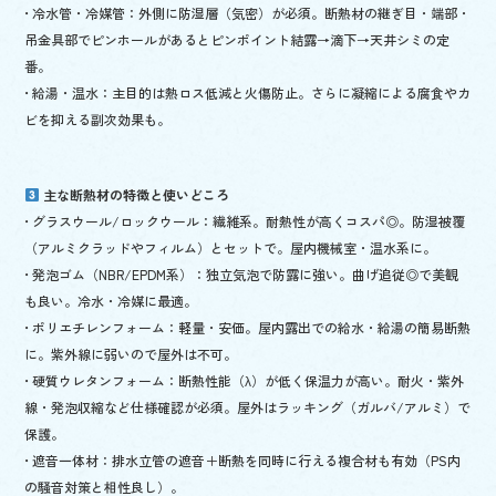
• 冷水管・冷媒管：外側に防湿層（気密）が必須。断熱材の継ぎ目・端部・
吊金具部でピンホールがあるとピンポイント結露→滴下→天井シミの定
番。
• 給湯・温水：主目的は熱ロス低減と火傷防止。さらに凝縮による腐食やカ
ビを抑える副次効果も。
主な断熱材の特徴と使いどころ
• グラスウール/ロックウール：繊維系。耐熱性が高くコスパ◎。防湿被覆
（アルミクラッドやフィルム）とセットで。屋内機械室・温水系に。
• 発泡ゴム（NBR/EPDM系）：独立気泡で防露に強い。曲げ追従◎で美観
も良い。冷水・冷媒に最適。
• ポリエチレンフォーム：軽量・安価。屋内露出での給水・給湯の簡易断熱
に。紫外線に弱いので屋外は不可。
• 硬質ウレタンフォーム：断熱性能（λ）が低く保温力が高い。耐火・紫外
線・発泡収縮など仕様確認が必須。屋外はラッキング（ガルバ/アルミ）で
保護。
• 遮音一体材：排水立管の遮音＋断熱を同時に行える複合材も有効（PS内
の騒音対策と相性良し）。