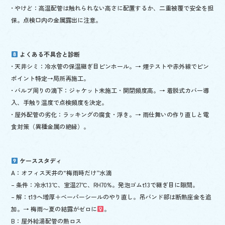
• やけど：高温配管は触れられない高さに配置するか、二重被覆で安全を担
保。点検口内の金属露出に注意。
よくある不具合と診断
• 天井シミ：冷水管の保温継ぎ目ピンホール。→ 煙テストや赤外線でピン
ポイント特定→局所再施工。
• バルブ周りの滴下：ジャケット未施工・開閉頻度高。→ 着脱式カバー導
入、手触り温度で点検頻度を決定。
• 屋外配管の劣化：ラッキングの腐食・浮き。→ 雨仕舞いの作り直しと電
食対策（異種金属の絶縁）。
ケーススタディ
A：オフィス天井の“梅雨時だけ”水滴
– 条件：冷水13℃、室温27℃、RH70%。発泡ゴムt13で継ぎ目に隙間。
– 解：t19へ増厚＋ベーパーシールのやり直し。吊バンド部は断熱座金を追
加。→ 梅雨〜夏の結露がゼロに‍
。
B：屋外給湯配管の熱ロス