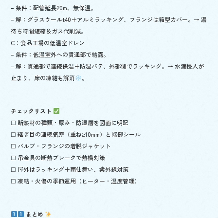
– 条件：配管延長20m、無保温。
– 解：グラスウールt40＋アルミラッキング、フランジは箱型カバー。→ 湯
待ち時間短縮＆ガス代削減。
C：食品工場の低温室ドレン
– 条件：低温室外への貫通部で結露。
– 解：貫通部で連続保温＋防湿パテ、外部側でラッキング。→ 水滴侵入が
止まり、床の凍結も解消
。
チェックリスト
☐ 断熱材の種類・厚み・防湿層を図面に明記
☐ 継ぎ目の連続気密（重ね≥10mm）と端部シール
☐ バルブ・フランジの着脱ジャケット
☐ 吊金具の断熱ブレークで熱橋対策
☐ 屋外はラッキング＋雨仕舞い、紫外線対策
☐ 凍結・火傷の季節運用（ヒーター・温度管理）
まとめ