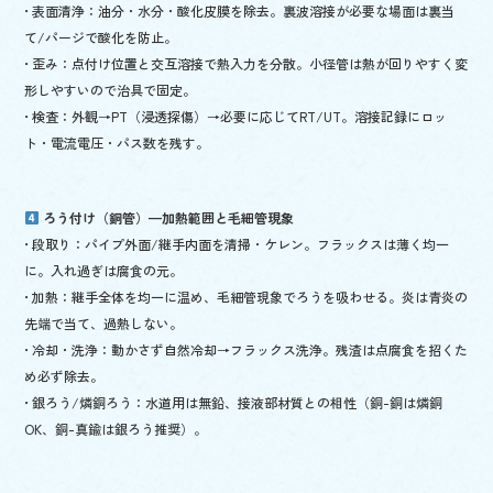
• 表面清浄：油分・水分・酸化皮膜を除去。裏波溶接が必要な場面は裏当
て/パージで酸化を防止。
• 歪み：点付け位置と交互溶接で熱入力を分散。小径管は熱が回りやすく変
形しやすいので治具で固定。
• 検査：外観→PT（浸透探傷）→必要に応じてRT/UT。溶接記録にロッ
ト・電流電圧・パス数を残す。
ろう付け（銅管）—加熱範囲と毛細管現象
• 段取り：パイプ外面/継手内面を清掃・ケレン。フラックスは薄く均一
に。入れ過ぎは腐食の元。
• 加熱：継手全体を均一に温め、毛細管現象でろうを吸わせる。炎は青炎の
先端で当て、過熱しない。
• 冷却・洗浄：動かさず自然冷却→フラックス洗浄。残渣は点腐食を招くた
め必ず除去。
• 銀ろう/燐銅ろう：水道用は無鉛、接液部材質との相性（銅-銅は燐銅
OK、銅-真鍮は銀ろう推奨）。