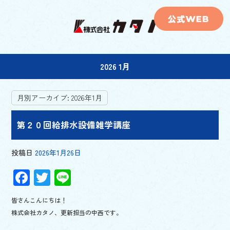
2026 1月
月別アーカイブ:
2026年1月
第２０回給排水設備雑学講座
投稿日
2026年1月26日
F
T
Li
ac
wi
n
皆さんこんにちは！
e
tt
e
株式会社カタノ、更新担当の中西です。
b
er