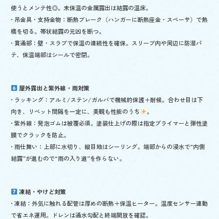
使うとメンテ性◎。未保温の金属露出は結露の温床。
• 吊金具・支持金物：断熱ブレーク（ハンガーに断熱座金・スペーサ）で熱
橋を切る。帯状結露の元凶を断つ。
• 貫通部：壁・スラブで保温の連続性を確保。スリーブ内や周辺に防湿パ
テ、保温端部はシールで密閉。
屋外露出と紫外線・雨対策
• ラッキング：アルミ/ステン/ガルバで機械的保護＋耐候。合わせ目は下
向き、リベット間隔を一定に、美観も性能のうち
。
• 紫外線：発泡ゴムは被覆必須。塗装仕上げの際は指定プライマーと弾性塗
膜でクラックを防止。
• 雨仕舞い：上部に水切り、縦目地はシーリング。端部からの浸水で“内側
結露”が進むので“雨の入り道”を作らない。
凍結・やけど対策
• 凍結：外気に触れる配管は厚めの断熱＋保温ヒーター。温度センサー連動
で省エネ運用。ドレンは通水勾配と終端開放を確認。