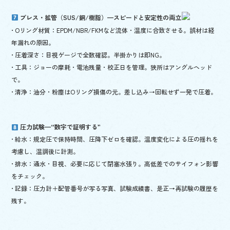
プレス・拡管（SUS/銅/樹脂）—スピードと安定性の両立
• Oリング材質：EPDM/NBR/FKMなど流体・温度に合致させる。誤材は経
年漏れの原因。
• 圧着深さ：目視ゲージで全数確認。半掛かりは即NG。
• 工具：ジョーの摩耗・電池残量・校正日を管理。狭所はアングルヘッド
で。
• 清浄：油分・粉塵はOリング損傷の元。差し込み→回転せず一発で圧着。
圧力試験—“数字で証明する”
• 給水：規定圧で保持時間、圧降下ゼロを確認。温度変化による圧の揺れを
考慮し、温調後に計測。
• 排水：通水・目視、必要に応じて閉塞水張り。高低差でのサイフォン影響
をチェック。
• 記録：圧力計＋配管番号が写る写真、試験成績書、是正→再試験の履歴を
残す。