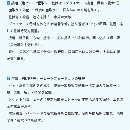
接着（塩ビ）—“面取り→乾拭き→プライマー→接着→保持→養生”
• 面取り：外面15°程度に面取りし、挿入時のはく離を防ぐ。
• 乾拭き：粉塵・油分を除去。水分は大敵。
• プライマー：母材を軟化させ溶着準備。塗り過ぎは白化の原因。気温に応
じて乾燥時間を調整。
• 接着：相手側にも均一塗布→一気に挿入→30秒保持。回し込みは最小限
（気泡混入を避ける）。
• 養生：気温20℃基準で数分〜数時間。早期通水は失敗の元。冬季は加温
か養生延長。
溶着（PE/PP等）—ヒートフュージョンの管理
• バット溶着：端面を面取り・整面→加熱板で軟化→所定圧力で圧着→冷
却。温度・圧力・時間を記録。
• ソケット溶着：ヒータに規定時間差し込み→所定挿入深さで保持。工具温
度の校正がカギ。
• 電気融着：バーコードで通電条件を自動設定。冷却時間短縮は厳禁。現場
写真に通電ログを残す。