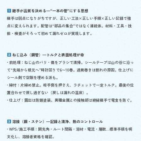
o
継手が品質を決める—“一本の管”にする思想
o
継手は弱点になりがちですが、正しい工法×正しい手順×正しい記録で強
k
点に変えられます。配管は“部品の集合”ではなく連続体。材料・工具・技
能・検査がそろって初めて漏れゼロが実現します。
ねじ込み（鋼管）—トルクと表面処理が命
• 前処理：ねじ山のバリ・傷をブラシで清掃。シールテープは山の谷に沿っ
て“先端から根元へ”時計回りで6〜10巻。過剰巻きは割れの原因。仕上げに
シール剤で空隙を埋める派も。
• 締付：片締め禁止。相手側を押さえ、ラチェットで一定トルク。最後の位
置合わせで戻し過ぎない（戻しは漏れの温床）。
• 仕上げ：露出は防錆塗装。異種金属との接触部は絶縁継手で電食を防ぐ。
溶接（鋼・ステン）—記録と清浄、熱のコントロール
• WPS/施工手順：開先角・ルート間隔・溶材・電流・層数…標準手順を明
文化し、溶接者資格を確認。