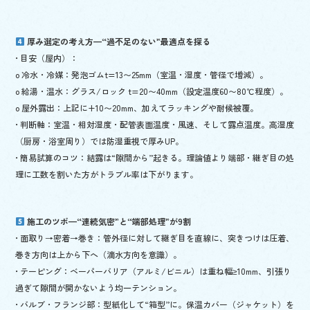
厚み選定の考え方—“過不足のない”最適点を探る
• 目安（屋内）：
o 冷水・冷媒：発泡ゴムt=13〜25mm（室温・湿度・管径で増減）。
o 給湯・温水：グラス/ロック t=20〜40mm（設定温度60〜80℃程度）。
o 屋外露出：上記に+10〜20mm、加えてラッキングや耐候被覆。
• 判断軸：室温・相対湿度・配管表面温度・風速、そして露点温度。高湿度
（厨房・浴室周り）では防湿重視で厚みUP。
• 簡易試算のコツ：結露は“隙間から”起きる。理論値より端部・継ぎ目の処
理に工数を割いた方がトラブル率は下がります。
施工のツボ—“連続気密”と“端部処理”が9割
• 面取り→密着→巻き：管外径に対して継ぎ目を直線に、突きつけは圧着、
巻き方向は上から下へ（滴水方向を意識）。
• テーピング：ベーパーバリア（アルミ/ビニル）は重ね幅≥10mm、引張り
過ぎて隙間が開かないよう均一テンション。
• バルブ・フランジ部：型紙化して“箱型”に。保温カバー（ジャケット）を