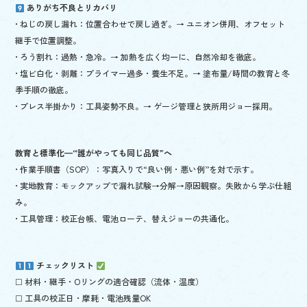
ありがち不良とリカバリ
• ねじの戻し漏れ：位置合わせで戻し過ぎ。→ ユニオン併用、オフセット
継手で位置調整。
• ろう割れ：過熱・急冷。→ 加熱を広く均一に、自然冷却を徹底。
• 塩ビ白化・剥離：プライマー過多・養生不足。→ 塗布量/時間の教育と冬
季手順の徹底。
• プレス半掛かり：工具姿勢不良。→ ゲージ管理と狭所用ジョー採用。
教育と標準化—“誰がやっても同じ品質”へ
• 作業手順書（SOP）：写真入りで“良い例・悪い例”を対で示す。
• 実地教育：モックアップで漏れ試験→分解→原因観察。失敗から学ぶ仕組
み。
• 工具管理：校正台帳、電池ローテ、替えジョーの共通化。
チェックリスト
☐ 材料・継手・Oリングの適合確認（流体・温度）
☐ 工具の校正日・摩耗・電池残量OK