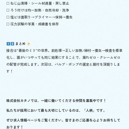
☐ ねじ山清掃・シール材適量・戻し禁止
☐ ろう付けは均一加熱・自然冷却・洗浄
☐ 塩ビは面取り→プライマー→保持→養生
☐ 圧力試験の写真・成績書を保存
まとめ
接合は“最後のミリ”の世界。前処理→正しい加熱/締付→養生→検査を標準
化し、誰がいつやっても同じ結果にすることで、漏れゼロ・クレームゼロ
の配管が完成します。次回は、バルブ・ポンプの選定と据付を深掘りしま
す！
株式会社カタノでは、一緒に働いてくださる仲間を
募集中です！
私たちが採用において最も大切にしているのは、「人柄」です。
ぜひ求人情報ページをご覧ください。皆さまのご応募を心よりお待ちして
おります！