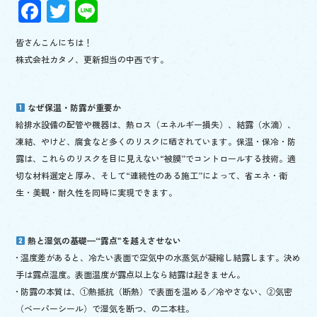
F
T
Li
ac
wi
n
皆さんこんにちは！
e
tt
e
株式会社カタノ、更新担当の中西です。
b
er
o
なぜ保温・防露が重要か
o
給排水設備の配管や機器は、熱ロス（エネルギー損失）、結露（水滴）、
k
凍結、やけど、腐食など多くのリスクに晒されています。保温・保冷・防
露は、これらのリスクを目に見えない“被膜”でコントロールする技術。適
切な材料選定と厚み、そして“連続性のある施工”によって、省エネ・衛
生・美観・耐久性を同時に実現できます。
熱と湿気の基礎—“露点”を越えさせない
• 温度差があると、冷たい表面で空気中の水蒸気が凝縮し結露します。決め
手は露点温度。表面温度が露点以上なら結露は起きません。
• 防露の本質は、①熱抵抗（断熱）で表面を温める／冷やさない、②気密
（ベーパーシール）で湿気を断つ、の二本柱。