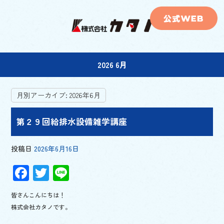
2026 6月
月別アーカイブ:
2026年6月
第２９回給排水設備雑学講座
投稿日
2026年6月16日
F
T
Li
ac
wi
n
皆さんこんにちは！
e
tt
e
株式会社カタノです。
b
er