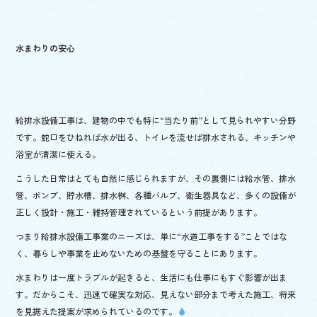
o
o
水まわりの安心
k
給排水設備工事は、建物の中でも特に“当たり前”として見られやすい分野
です。蛇口をひねれば水が出る、トイレを流せば排水される、キッチンや
浴室が清潔に使える。
こうした日常はとても自然に感じられますが、その裏側には給水管、排水
管、ポンプ、貯水槽、排水桝、各種バルブ、衛生器具など、多くの設備が
正しく設計・施工・維持管理されているという前提があります。
つまり給排水設備工事業のニーズは、単に“水道工事をする”ことではな
く、暮らしや事業を止めないための基盤を守ることにあります。
水まわりは一度トラブルが起きると、生活にも仕事にもすぐ影響が出ま
す。だからこそ、迅速で確実な対応、見えない部分まで考えた施工、将来
を見据えた提案が求められているのです。