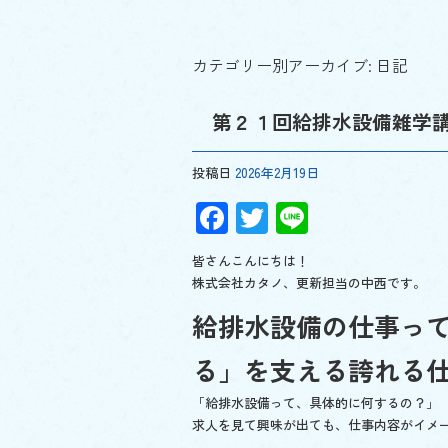
カテゴリー別アーカイブ:
日記
第２１回給排水設備雑学
投稿日
2026年2月19日
F
T
Li
ac
wi
n
皆さんこんにちは！
e
tt
e
株式会社カタノ、更新担当の中西です。
b
er
給排水設備の仕事っ
o
る」を支える誇れる
o
k
「給排水設備って、具体的に何するの？」
求人を見て興味が出ても、仕事内容がイメ