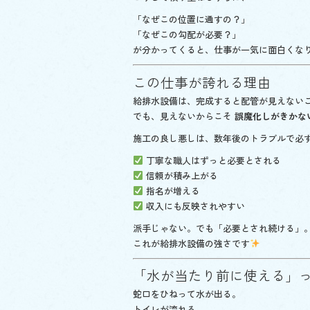
「なぜこの位置に通すの？」
「なぜこの勾配が必要？」
が分かってくると、仕事が一気に面白くな
この仕事が誇れる理由
給排水設備は、完成すると配管が見えない
でも、見えないからこそ
誤魔化しがきかな
施工の良し悪しは、数年後のトラブルで必
丁寧な職人はずっと必要とされる
信頼が積み上がる
指名が増える
収入にも反映されやすい
派手じゃない。でも「必要とされ続ける」
これが給排水設備の強さです
「水が当たり前に使える」
蛇口をひねって水が出る。
トイレが流れる。