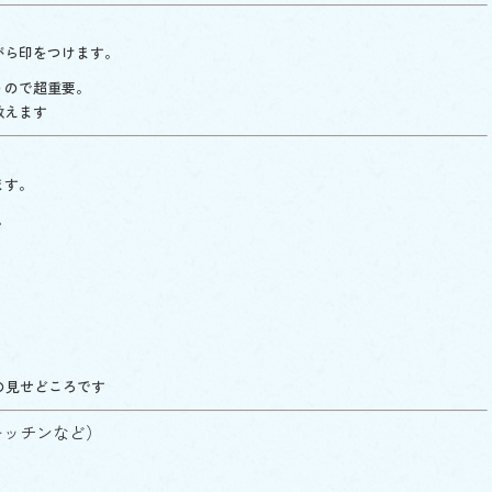
がら印をつけます。
うので超重要。
教えます
ます。
。
の見せどころです
キッチンなど）