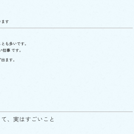
ります
ことも多いです。
い仕事
です。
ず出ます。
。
って、実はすごいこと