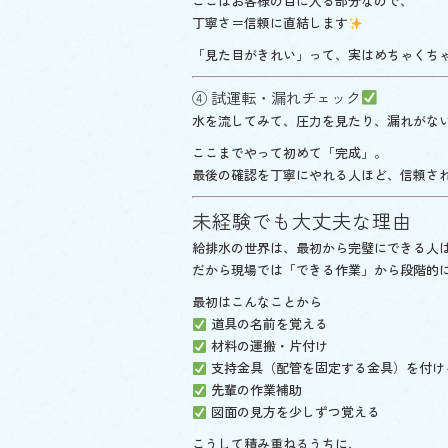
ここはお客様の目に入る部分なので、
丁寧さ＝信頼に直結します
「見た目がきれい」って、実はめちゃくち
④ 試運転・漏れチェック
水を流してみて、圧力を見たり、漏れがな
ここまでやって初めて「完成」。
最後の確認を丁寧にやれる人ほど、信頼さ
未経験でも大丈夫な理由
給排水の世界は、最初から完璧にできる人
だから現場では「できる作業」から段階的
最初はこんなことから
道具の名前を覚える
材料の運搬・片付け
支持金具（配管を固定する金具）を付け
先輩の作業補助
図面の見方を少しずつ覚える
こうして積み重ねるうちに、