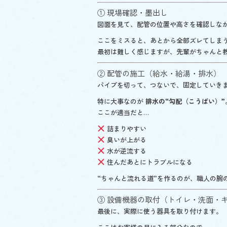
① 現場確認・墨出し
図面を見て、配管の位置や高さを確認しな
ここをミスると、あとから全部ズレてしま
最初は難しく感じますが、先輩がちゃんと
② 配管の施工（給水・給湯・排水）
パイプを切って、つないで、固定していき
特に大事なのが
排水の“勾配（こうばい）”
ここが適当だと…
詰まりやすい
臭いが上がる
水が逆流する
住んだあとにトラブルになる
“ちゃんと流れる道”を作るのが、職人の腕
③ 設備機器の取付（トイレ・洗面・
最後に、実際に使う器具を取り付けます。